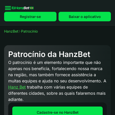
Registrar-se
Baixar o aplicativo
HanzBet
Patrocínio
Patrocínio da HanzBet
O patrocínio é um elemento importante que não
apenas nos beneficia, fortalecendo nossa marca
na região, mas também fornece assistência a
muitas equipes e ajuda no seu desenvolvimento. A
Hanz Bet
trabalha com várias equipes de
diferentes cidades, sobre as quais falaremos mais
adiante.
Cadastre-se no HanzBet