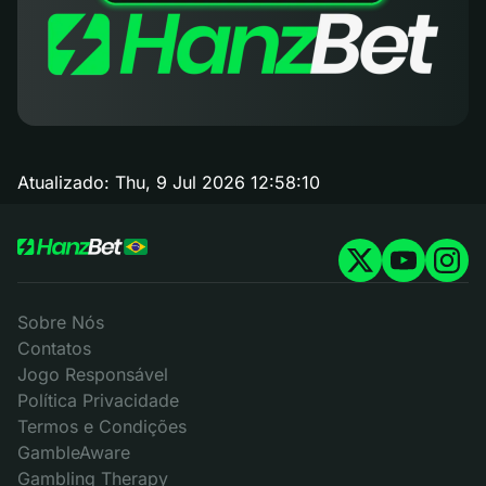
Atualizado:
Thu, 9 Jul 2026 12:58:10
Sobre Nós
Contatos
Jogo Responsável
Política Privacidade
Termos e Condições
GambleAware
Gambling Therapy