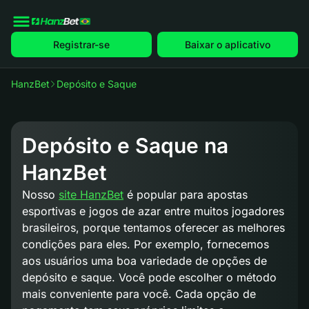
Registrar-se
Baixar o aplicativo
HanzBet
Depósito e Saque
Depósito e Saque na
HanzBet
Nosso
site HanzBet
é popular para apostas
esportivas e jogos de azar entre muitos jogadores
brasileiros, porque tentamos oferecer as melhores
condições para eles. Por exemplo, fornecemos
aos usuários uma boa variedade de opções de
depósito e saque. Você pode escolher o método
mais conveniente para você. Cada opção de